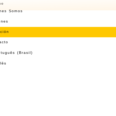
me
nes Somos
ones
ción
acto