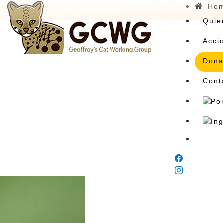
Ho
Quie
Acci
Dona
Cont